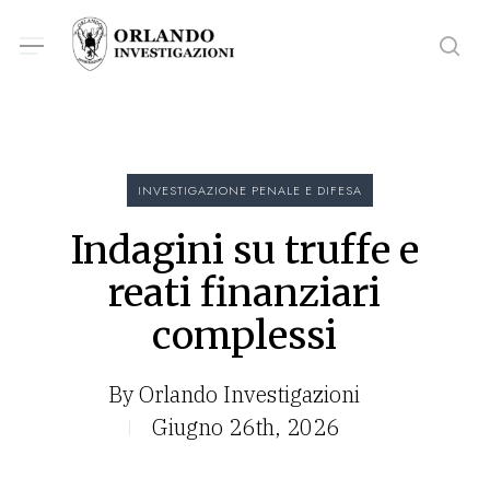
Skip
Menu
Menu
to
sea
main
content
INVESTIGAZIONE PENALE E DIFESA
Indagini su truffe e
reati finanziari
complessi
By
Orlando Investigazioni
Giugno 26th, 2026