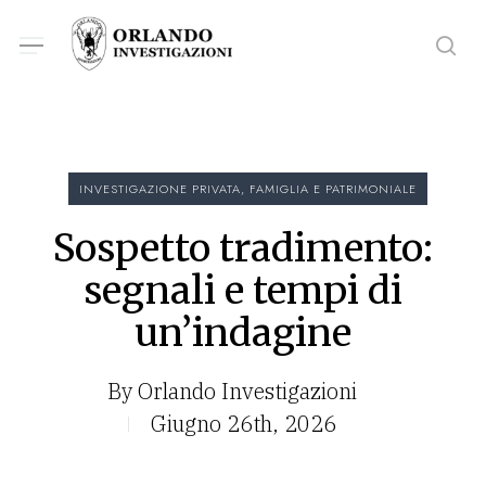
Skip
Menu
Menu
to
sea
main
content
INVESTIGAZIONE PRIVATA, FAMIGLIA E PATRIMONIALE
Sospetto tradimento:
segnali e tempi di
un’indagine
By
Orlando Investigazioni
Giugno 26th, 2026